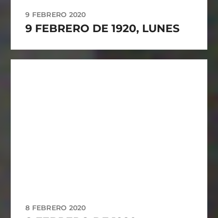
9 FEBRERO 2020
9 FEBRERO DE 1920, LUNES
8 FEBRERO 2020