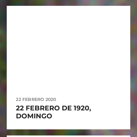
22 FEBRERO 2020
22 FEBRERO DE 1920,
DOMINGO