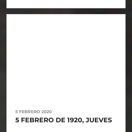
5 FEBRERO 2020
5 FEBRERO DE 1920, JUEVES