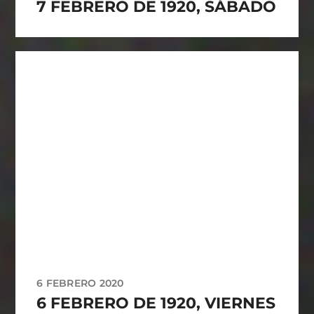
7 FEBRERO DE 1920, SÁBADO
6 FEBRERO 2020
6 FEBRERO DE 1920, VIERNES