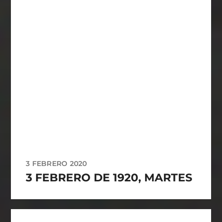
3 FEBRERO 2020
3 FEBRERO DE 1920, MARTES