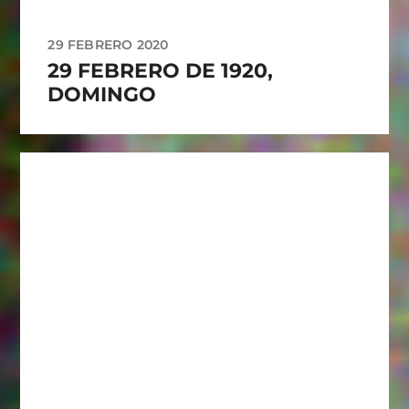
29 FEBRERO 2020
29 FEBRERO DE 1920,
DOMINGO