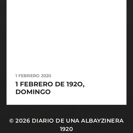
1 FEBRERO 2020
1 FEBRERO DE 192O,
DOMINGO
© 2026
DIARIO DE UNA ALBAYZINERA
1920