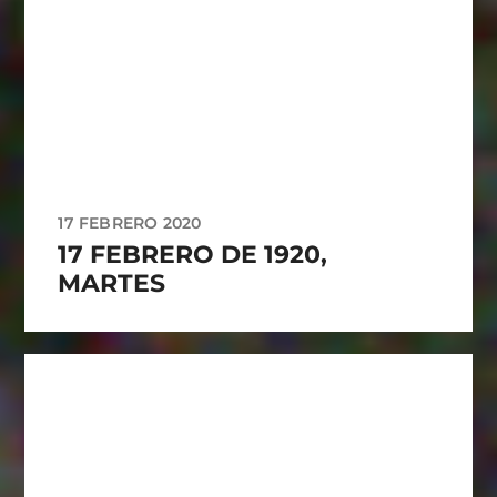
17 FEBRERO 2020
17 FEBRERO DE 1920,
MARTES