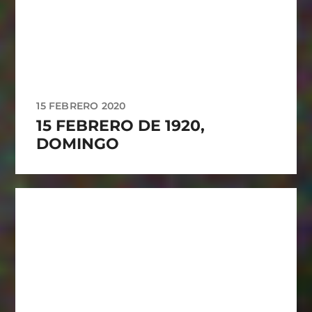
15 FEBRERO 2020
15 FEBRERO DE 1920,
DOMINGO