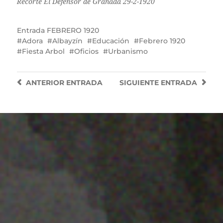
Recorte El Defensor de Granada 29-2-1920
Entrada
FEBRERO 1920
Adora
Albayzín
Educación
Febrero 1920
Fiesta Arbol
Oficios
Urbanismo
ANTERIOR
ENTRADA
SIGUIENTE
ENTRADA