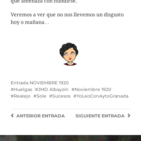
que amenaza con hundirse.
Veremos a ver que no nos llevemos un disgusto
hoy o mañana…
Entrada
NOVIEMBRE 1920
Huelgas
JMD Albayzín
Noviembre 1920
Realejo
Sole
Sucesos
YoLeoConAytoGranada
ANTERIOR
ENTRADA
SIGUIENTE
ENTRADA