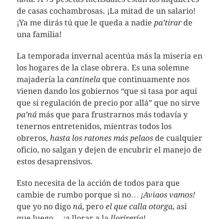
de casas cochambrosas. ¡La mitad de un salario!
¡Ya me dirás tú que le queda a nadie
pa’tirar
de
una familia!
La temporada invernal acentúa más la miseria en
los hogares de la clase obrera. Es una solemne
majadería la
cantinela
que continuamente nos
vienen dando los gobiernos “que si tasa por aquí
que si regulación de precio por allá” que no sirve
pa’ná
más que para frustrarnos más todavía y
tenernos entretenidos, mientras todos los
obreros,
hasta los ratones más pelaos
de cualquier
oficio, no salgan y dejen de encubrir el manejo de
estos desaprensivos.
Esto necesita de la acción de todos para que
cambie de rumbo porque si no…
¡Aviaos vamos!
que yo no digo
ná
, pero
el que calla otorga
, así
que luego… ¡a llorar a la
llorirería
!