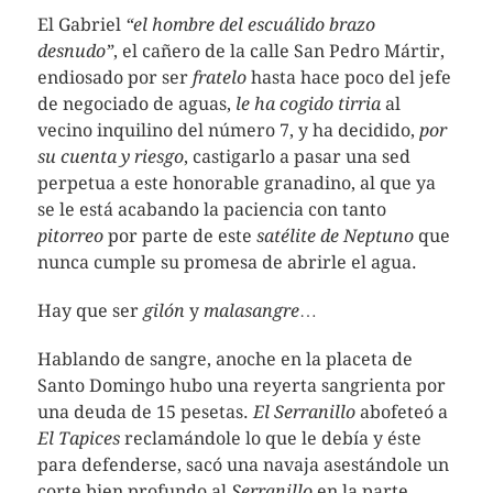
El Gabriel
“el hombre del escuálido brazo
desnudo”
, el cañero de la calle San Pedro Mártir,
endiosado por ser
fratelo
hasta hace poco del jefe
de negociado de aguas,
le ha cogido tirria
al
vecino inquilino del número 7, y ha decidido,
por
su cuenta y riesgo
, castigarlo a pasar una sed
perpetua a este honorable granadino, al que ya
se le está acabando la paciencia con tanto
pitorreo
por parte de este
satélite de Neptuno
que
nunca cumple su promesa de abrirle el agua.
Hay que ser
gilón
y
malasangre
…
Hablando de sangre, anoche en la placeta de
Santo Domingo hubo una reyerta sangrienta por
una deuda de 15 pesetas.
El Serranillo
abofeteó a
El Tapices
reclamándole lo que le debía y éste
para defenderse, sacó una navaja asestándole un
corte bien profundo al
Serranillo
en la parte