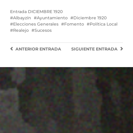
Entrada
DICIEMBRE 1920
Albayzín
Ayuntamiento
Diciembre 1920
Elecciones Generales
Fomento
Política Local
Realejo
Sucesos
ANTERIOR
ENTRADA
SIGUIENTE
ENTRADA