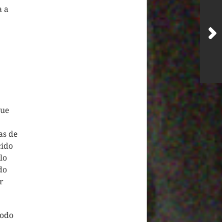
a a
que
as de
cido
lo
do
r
Todo