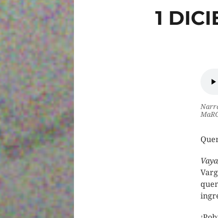
1 DIC
Narra
MaRG
Quer
Vaya
Varg
quem
ingr
¡Pob