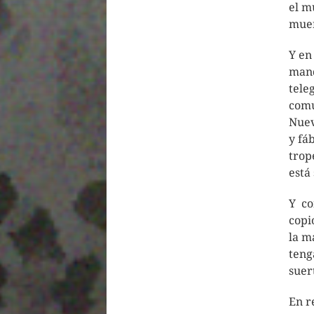
el m
muer
Y en
mand
tele
comu
Nuev
y fá
trop
está
Y co
copi
la m
teng
suer
En r