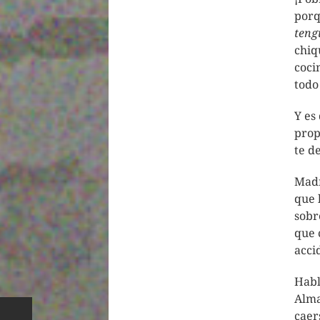
porq
teng
chiq
coci
todo
Y es
prop
te d
Madr
que 
sobr
que 
acci
Habl
Alma
caer