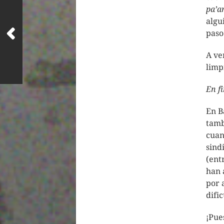
pa’a
algu
paso
A ve
limp
En f
En B
tamb
cuan
sind
(ent
han 
por 
dific
¡Pue