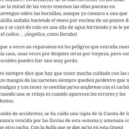
ue la mitad de las veces tenemos las ollas puestas en
uerengue
sobre las hornillas, aunque yo conozco a una que
uitilla andaba
haciendo el mono
por encima de un poyete d
na y se cayó de culo en una olla de agua hirviendo y se le p
 el
culico
… ¡
Ángelico,
como lloraba!
 que a veces no reparamos en los peligros que entraña nue
ia casa, unas veces por despiste otras por torpeza, pero c
escuides puedes liar una muy gorda.
e siempre dice que hay que tener mucho cuidado con las o
los mangos de las sartenes siempre queden
pa’dentro
que 
esalgan y con tener
to ventilao pa’no
atufarnos
con el carbó
cuando una se relaja es cuando aparecen los errores y los
dentes.
ando de accidentes, se ha caído una tapia de la Cuesta de l
nzora vencida por las lluvias de esta semana y amenaza c
se otro
cacho
. Con la
bulla
que se dan pa’to
en esta
Graná