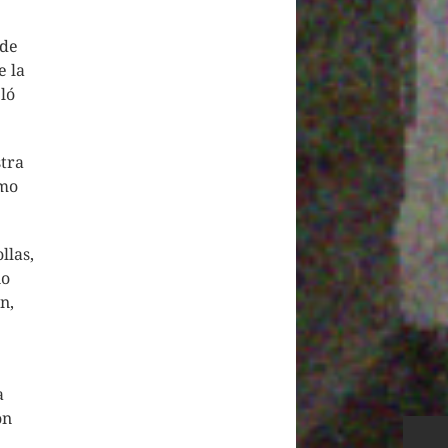
 de
e la
eló
stra
omo
llas,
no
n,
a
on