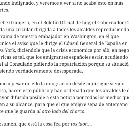
undo indignado, y veremos a ver si no acaba esto en más
tes.
 el extranjero, en el Boletín Oficial de hoy, el Gobernador Ci
a una circular dirigida a todos los alcaldes reproduciendo
grama de nuestro embajador en Washington, en el que
nica el aviso que le dirige el Cónsul General de España en
a York, diciéndole que la crisis económica por allí, en nego
bricas es tal, que los emigrantes españoles están acudiendo
el al Consulado pidiendo la repatriación porque su situaci
 siendo verdaderamente desesperada.
mo a pesar de ello la emigración desde aquí sigue siendo
osa, hacen esto público y han ordenado que los alcaldes le 
ayor difusión posible a esta noticia por todos los medios qu
an a su alcance, para que el que emigre sepa de antemano 
te que le guarda
al otro lado del charco.
esumen, que está la cosa fea por
tos’laoh
…