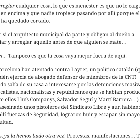
rreglar
cualquier cosa, lo que es menester es que no le caig
ien encima y que nadie tropiece pasando por allí porque el
 ha quedado cortado.
r si el arquitecto municipal da parte y obligan al dueño a
iar y arreglar aquello antes de que alguien se mate…
in…
Tampoco es que la cosa vaya mejor fuera de aquí.
arcelona han atentado contra Layret, un político catalán (
ién ejercía de abogado defensor de miembros de la CNT)
do salía de su casa a interesarse por las detenciones masiv
icalistas, nacionalistas y republicanos que se habían produ
re ellos Lluís Companys, Salvador Seguí y Martí Barrera…) 
asesinado unos pistoleros del Sindicato Libre y aun habien
allí fuerzas de Seguridad, lograron huir y escapar sin mayo
ultad.
s,
ya la hemos liado otra vez
! Protestas, manifestaciones… 