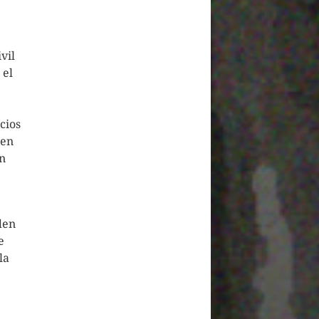
vil
 el
cios
 en
ón
den
e
la