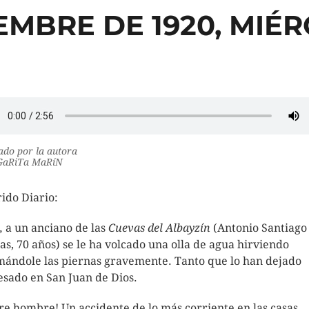
IEMBRE DE 1920, MIÉ
do por la autora
aRiTa MaRíN
ido Diario:
,
a un anciano de las
Cuevas del Albayzín
(Antonio Santiago
as, 70 años) se le ha volcado una olla de agua hirviendo
ándole las piernas gravemente. Tanto que lo han dejado
esado en San Juan de Dios.
re hombre! Un accidente de lo más corriente en las casas