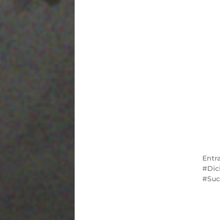
Entr
Dic
Suc