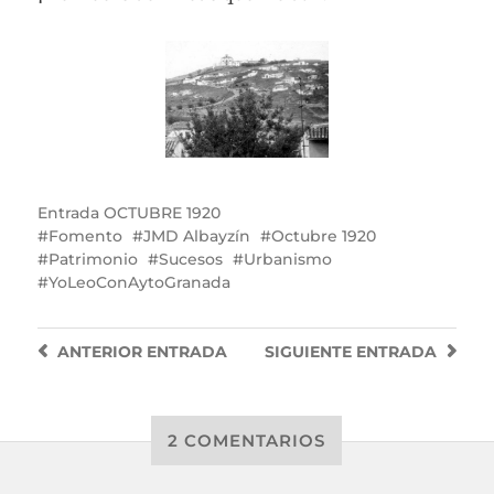
Entrada
OCTUBRE 1920
Fomento
JMD Albayzín
Octubre 1920
Patrimonio
Sucesos
Urbanismo
YoLeoConAytoGranada
ANTERIOR
ENTRADA
SIGUIENTE
ENTRADA
2 COMENTARIOS