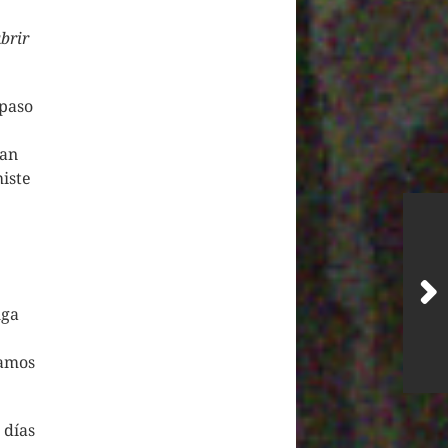
brir
 paso
gan
histe
lga
e
samos
 días