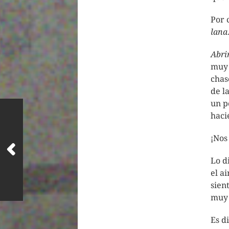
Por 
lana
Abri
muy 
chas
de l
un p
hac
¡Nos
Lo d
el a
sien
muy 
Es d