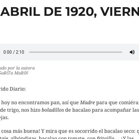
 ABRIL DE 1920, VIER
do por la autora
aRiTa MaRíN
ido Diario:
 hoy no encontramos pan, así que
Madre
para que comiér
 de trigo, nos hizo
boladillos
de bacalao para acompañar las
ejas.
 cosa más buena! Y mira que es socorrido el bacalao seco: 
taje
, albóndigas, bacalao con tomate, con
fritailla
… ¿Y las