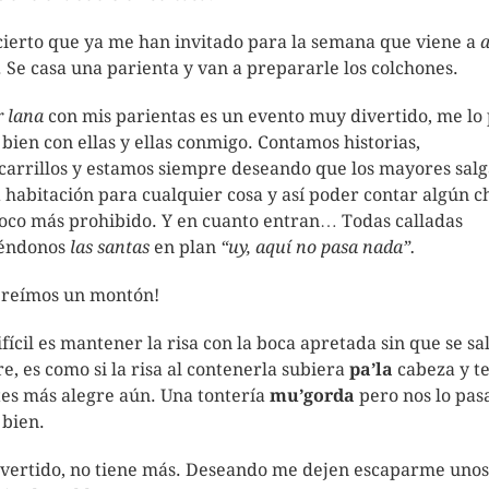
cierto que ya me han invitado para la semana que viene a
a
. Se casa una parienta y van a prepararle los colchones.
r lana
con mis parientas es un evento muy divertido, me lo
bien con ellas y ellas conmigo. Contamos historias,
carrillos y estamos siempre deseando que los mayores sal
a habitación para cualquier cosa y así poder contar algún c
oco más prohibido. Y en cuanto entran… Todas calladas
iéndonos
las santas
en plan
“uy, aquí no pasa nada”.
 reímos un montón!
ifícil es mantener la risa con la boca apretada sin que se sa
ire, es como si la risa al contenerla subiera
pa’la
cabeza y t
tes más alegre aún. Una tontería
mu’gorda
pero nos lo pa
bien.
ivertido, no tiene más. Deseando me dejen escaparme unos