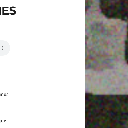
NES
amos
que