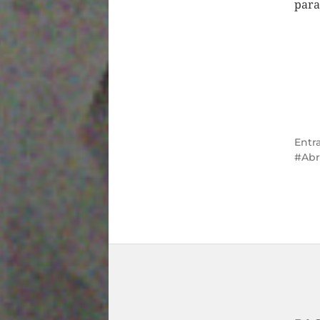
para
Entr
Abr