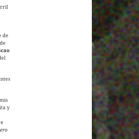
rril
e de
 de
scao
del
entes
 mis
ita y
re
ero