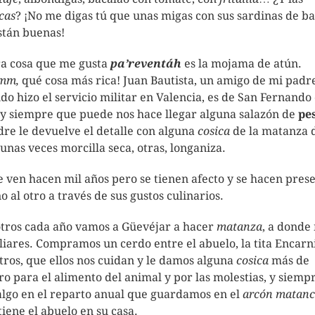
cas
? ¡No me digas tú que unas migas con sus sardinas de ba
stán buenas!
ra cosa que me gusta
pa’reventáh
es la mojama de atún.
mm,
qué cosa más rica! Juan Bautista, un amigo de mi padr
do hizo el servicio militar en Valencia, es de San Fernando
y siempre que puede nos hace llegar alguna salazón de
pe
dre le devuelve el detalle con alguna
cosica
de la matanza 
 unas veces morcilla seca, otras, longaniza.
e ven hacen mil años pero se tienen afecto y se hacen pres
no al otro a través de sus gustos culinarios.
tros cada año vamos a Güevéjar a hacer
matanza
, a donde
liares. Compramos un cerdo entre el abuelo, la tita Encarn
tros, que ellos nos cuidan y le damos alguna
cosica
más de
ro para el alimento del animal y por las molestias, y siemp
algo en el reparto anual que guardamos en el
arcón matanc
tiene el abuelo en su casa.