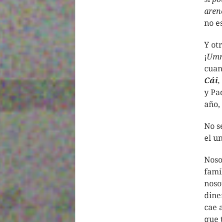
aren
no e
Y ot
¡
Um
cuan
Cái
,
y Pa
año,
No s
el u
Noso
fami
noso
dine
cae 
que 