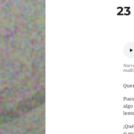
23
Narra
maRG
Quer
Pues
algo
lent
¡Qué
si
po