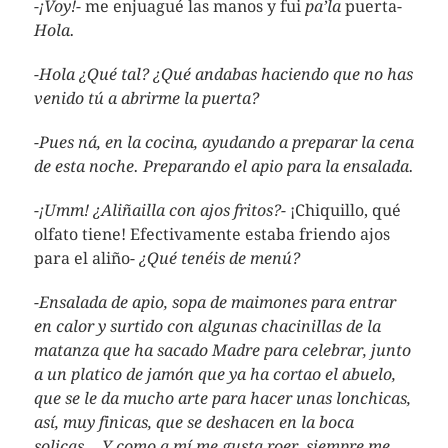
-¡Voy!-
me enjuagué las manos y fui
pa’la
puerta-
Hola.
-Hola ¿Qué tal? ¿Qué andabas haciendo que no has
venido tú a abrirme la puerta?
-Pues ná, en la cocina, ayudando a preparar la cena
de esta noche. Preparando el apio para la ensalada.
-¡Umm! ¿Aliñailla con ajos fritos?-
¡Chiquillo, qué
olfato tiene! Efectivamente estaba friendo ajos
para el aliño-
¿Qué tenéis de menú?
-Ensalada de apio, sopa de maimones para entrar
en calor y surtido con algunas chacinillas de la
matanza que ha sacado Madre para celebrar, junto
a un platico de jamón que ya ha cortao el abuelo,
que se le da mucho arte para hacer unas lonchicas,
así, muy finicas, que se deshacen en la boca
solicas… Y como a mí me gusta roer, siempre me