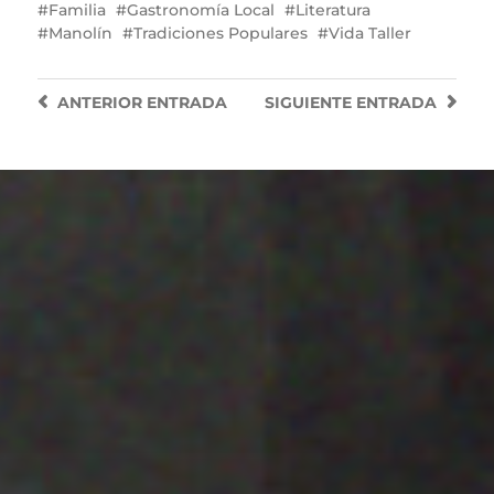
Familia
Gastronomía Local
Literatura
Manolín
Tradiciones Populares
Vida Taller
ANTERIOR
ENTRADA
SIGUIENTE
ENTRADA