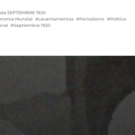
ada
SEPTIEMBRE 1920
nomía Mundial
Levantamientos
Periodismo
Política
onal
Septiembre 1920