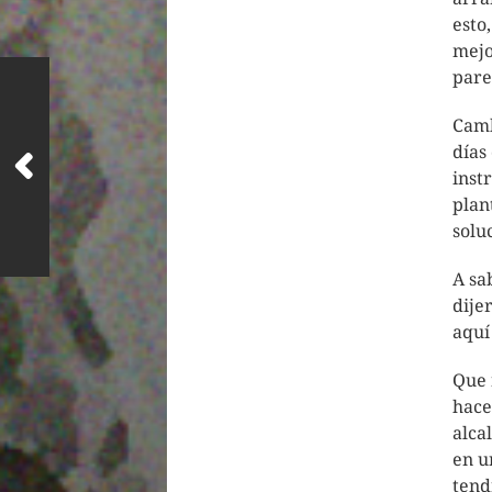
esto
mejo
pare
Camb
días
inst
plan
solu
A sa
dije
aqu
Que 
hace
alca
en u
tend