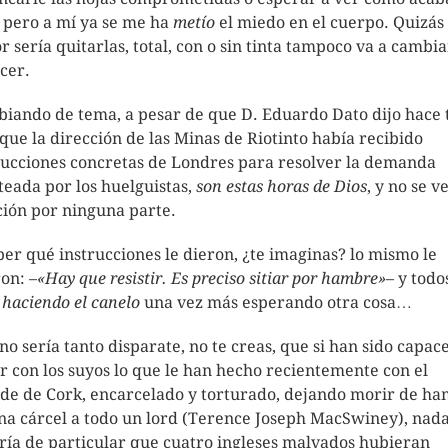
, pero a mí ya se me ha
metío
el miedo en el cuerpo. Quizás 
r sería quitarlas, total, con o sin tinta tampoco va a cambi
cer.
iando de tema, a pesar de que D. Eduardo Dato dijo hace 
 que la dirección de las Minas de Riotinto había recibido
rucciones concretas de Londres para resolver la demanda
teada por los huelguistas,
son estas horas de Dios
, y no se v
ción por ninguna parte.
ber qué instrucciones le dieron, ¿te imaginas? lo mismo le
ron: –
«Hay que resistir. Es preciso sitiar por hambre»
– y todo
í
haciendo el canelo
una vez más esperando otra cosa…
no sería tanto disparate, no te creas, que si han sido capac
r con los suyos lo que le han hecho recientemente con el
lde de Cork, encarcelado y torturado, dejando morir de h
na cárcel a todo un lord (Terence Joseph MacSwiney), nad
ría de particular que cuatro ingleses malvados hubieran