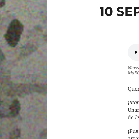
10 SE
Narra
MaRG
Quer
¡
Mar
Unam
de
l
¡Pue
arra