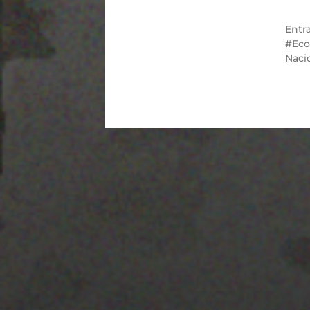
Entr
Eco
Naci