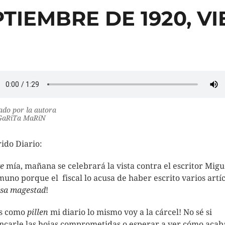
PTIEMBRE DE 1920, V
do por la autora
aRiTa MaRíN
ido Diario:
e
mía, mañana se celebrará la vista contra el escritor Migu
uno porque el fiscal lo acusa de haber escrito varios artí
esa magestad
!
s como
pillen
mi diario lo mismo voy a la cárcel! No sé si
ncarle las hojas comprometidas o esperar a ver cómo acab