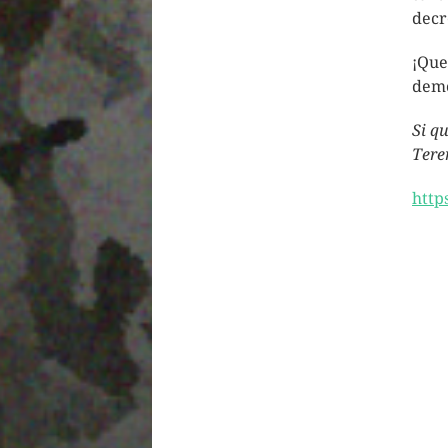
decr
¡Que
demo
Si q
Tere
http