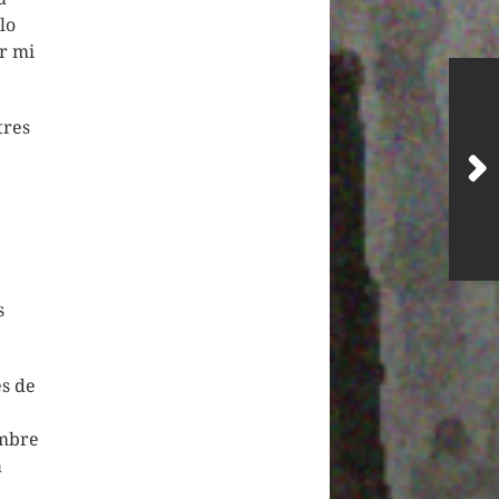
lo
ar mi
tres
e
s
es de
ambre
a