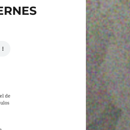
IERNES
el de
culos
a