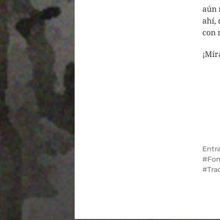
aún 
ahí,
con 
¡Mír
Entr
Fo
Tra