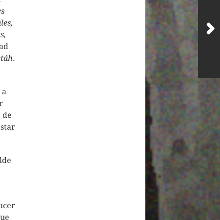
es
les,
s,
dad
etáh
.
 a
r
e de
star
lde
acer
que