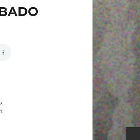
SÁBADO
as
er
n