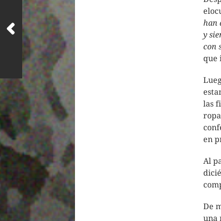
eloc
han 
y si
con 
que 
Lueg
est
las 
ropa
conf
en p
Al p
dici
comp
De m
una 