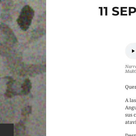
11 SE
Narra
MaRG
Quer
A la
Angu
sus 
atav
Desp