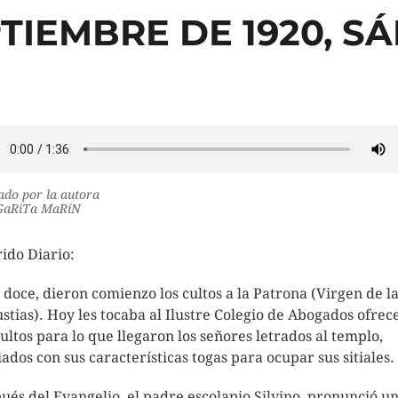
PTIEMBRE DE 1920, 
do por la autora
aRiTa MaRíN
ido Diario:
s doce, dieron comienzo los cultos a la Patrona (Virgen de l
stias). Hoy les tocaba al Ilustre Colegio de Abogados ofrec
cultos para lo que llegaron los señores letrados al templo,
iados con sus características togas para ocupar sus sitiales.
ués del Evangelio, el padre escolapio Silvino, pronunció u