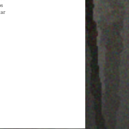
os
tar