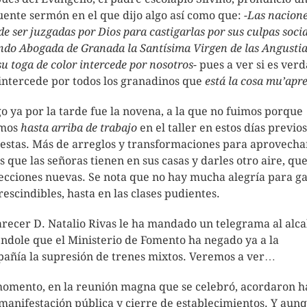
uente sermón en el que dijo algo así como que:
-Las nacion
de ser juzgadas por Dios para castigarlas por sus culpas socia
endo Abogada de Granada la Santísima Virgen de las Angustia
su toga de color intercede por nosotros-
pues a ver si es ver
intercede por todos los granadinos que
está la cosa mu’apr
o ya por la tarde fue la novena, a la que no fuimos porque
amos
hasta arriba de trabajo
en el taller en estos días previos
fiestas. Más de arreglos y transformaciones para aprovecha
s que las señoras tienen en sus casas y darles otro aire, qu
ecciones nuevas. Se nota que no hay mucha alegría para ga
rescindibles, hasta en las clases pudientes.
arecer D. Natalio Rivas le ha mandado un telegrama al alca
éndole que el Ministerio de Fomento ha negado ya a la
añía la supresión de trenes mixtos. Veremos a ver…
omento, en la reunión magna que se celebró, acordaron h
manifestación pública y cierre de establecimientos. Y aun