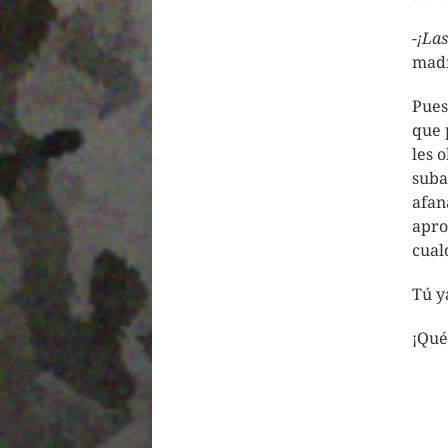
-¡La
madr
Pues
que 
les 
suba
afan
apro
cual
Tú y
¡Qué