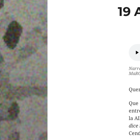
19 
Narra
MaRG
Quer
Que 
entr
la A
dice
Cend