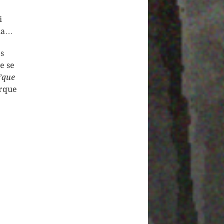
i
cia…
es
e se
’que
orque