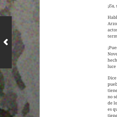
¡
Ea,
s
Habl
Arzo
acto
term
¡Pue
Nove
hech
luce
Dice
pueb
tien
no s
de l
es q
tien