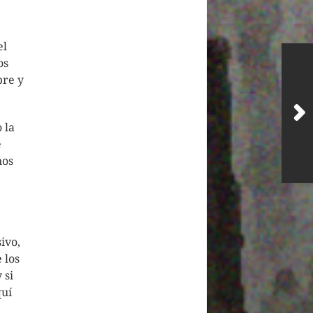
el
os
bre y
 la
e
nos
ivo,
 los
 si
quí