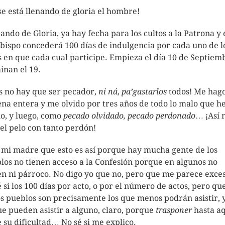
e está llenando de gloria el hombre!
ando de Gloria, ya hay fecha para los cultos a la Patrona y 
bispo concederá 100 días de indulgencia por cada uno de l
s en que cada cual participe. Empieza el día 10 de Septiem
inan el 19.
s no hay que ser pecador,
ni ná
,
pa’gastarlos
todos! Me hago
na entera y me olvido por tres años de todo lo malo que h
o, y luego, como
pecado olvidado, pecado perdonado
… ¡Así 
 el pelo con tanto perdón!
 mi madre que esto es así porque hay mucha gente de los
los no tienen acceso a la Confesión porque en algunos no
en ni párroco. No digo yo que no, pero que me parece exces
é si los 100 días por acto, o por el número de actos, pero que
os pueblos son precisamente los que menos podrán asistir, y
ue pueden asistir a alguno, claro, porque
trasponer
hasta a
e su dificultad… No sé si me explico.