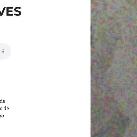
EVES
de
s de
no