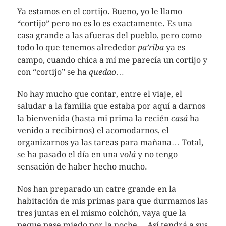
Ya estamos en el cortijo. Bueno, yo le llamo
“cortijo” pero no es lo es exactamente. Es una
casa grande a las afueras del pueblo, pero como
todo lo que tenemos alrededor
pa’riba
ya es
campo, cuando chica a mí me parecía un cortijo y
con “cortijo” se ha
quedao
…
No hay mucho que contar, entre el viaje, el
saludar a la familia que estaba por aquí a darnos
la bienvenida (hasta mi prima la recién
casá
ha
venido a recibirnos) el acomodarnos, el
organizarnos ya las tareas para mañana… Total,
se ha pasado el día en una
volá
y no tengo
sensación de haber hecho mucho.
Nos han preparado un catre grande en la
habitación de mis primas para que durmamos las
tres juntas en el mismo colchón, vaya que la
peque pase miedo por la noche… Así tendrá a sus