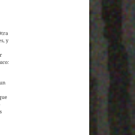
Otra
s, y
r
aco:
 un
 que
o
s