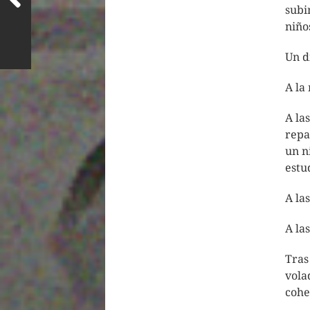
subi
niño
Un d
A la
A la
repa
un n
estu
A la
A la
Tras
vola
cohe