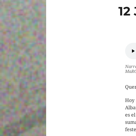
12
Narra
MaRG
Quer
Hoy 
Alba
es e
suma
fest