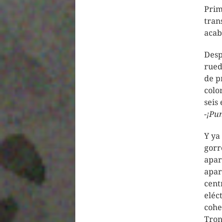
Prim
tran
acab
Desp
rued
de p
colo
seis
-¡Pu
Y ya
gorr
apar
apare
cent
eléc
cohe
Tron