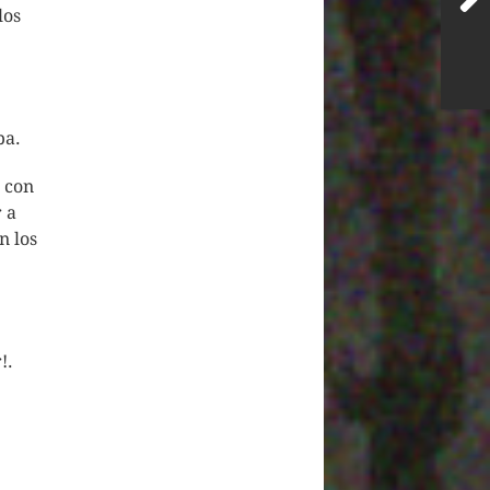
los
ba.
I con
 a
n los
!.