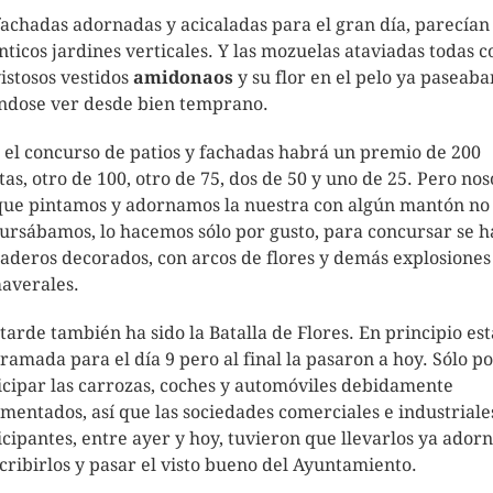
fachadas adornadas y acicaladas para el gran día, parecían
nticos jardines verticales. Y las mozuelas ataviadas todas c
vistosos vestidos
amidonaos
y su flor en el pelo ya paseaba
ndose ver desde bien temprano.
 el concurso de patios y fachadas habrá un premio de 200
tas, otro de 100, otro de 75, dos de 50 y uno de 25. Pero nos
ue pintamos y adornamos la nuestra con algún mantón no
ursábamos, lo hacemos sólo por gusto, para concursar se 
aderos decorados, con arcos de flores y demás explosiones
averales.
 tarde también ha sido la Batalla de Flores. En principio es
ramada para el día 9 pero al final la pasaron a hoy. Sólo p
icipar las carrozas, coches y automóviles debidamente
mentados, así que las sociedades comerciales e industriale
icipantes, entre ayer y hoy, tuvieron que llevarlos ya ador
scribirlos y pasar el visto bueno del Ayuntamiento.