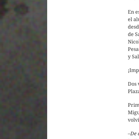
En e
el a
desd
de S
Nico
Pesa
y Sa
¡Imp
Dos 
Plaz
Prim
Migu
volv
–
De 