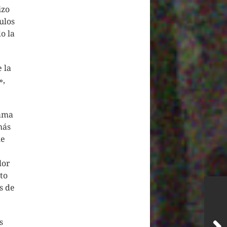
izo
ulos
o la
 la
»,
rama
más
ue
lor
sto
s de
s