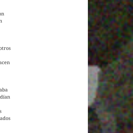
on
n
otros
hacen
taba
odían
s
nados