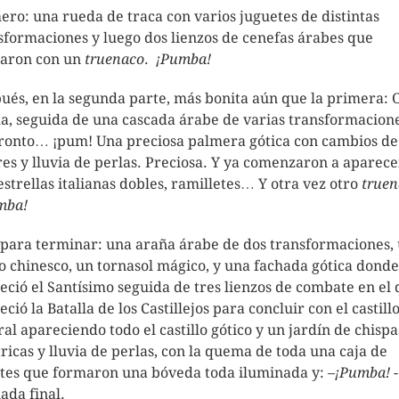
ero: una rueda de traca con varios juguetes de distintas
sformaciones y luego dos lienzos de cenefas árabes que
aron con un
truenaco
.
¡Pumba!
ués, en la segunda parte, más bonita aún que la primera: 
a, seguida de una cascada árabe de varias transformacione
ronto… ¡pum! Una preciosa palmera gótica con cambios de
res y lluvia de perlas. Preciosa. Y ya comenzaron a aparece
 estrellas italianas dobles, ramilletes… Y otra vez otro
truen
mba!
 para terminar: una araña árabe de dos transformaciones,
o chinesco, un tornasol mágico, y una fachada gótica donde
eció el Santísimo seguida de tres lienzos de combate en el
ció la Batalla de los Castillejos para concluir con el castill
ral apareciendo todo el castillo gótico y un jardín de chispa
tricas y lluvia de perlas, con la quema de toda una caja de
tes que formaron una bóveda toda iluminada y: –
¡Pumba!
-
ada final.