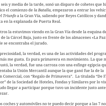
s seis y media de la tarde, sonó un disparo de cohetes que h
ico el comienzo de
la Batalla
, empezaron a entrar los vehíc
el Triunfo
a la Gran Vía, saliendo por Reyes Católicos y dand
ta en la explanada de Puerta Real.
tros la estuvimos viendo en la Gran Vía desde la esquina de
e de la Cárcel Baja, justo en frente de los almacenes «La Paz
e se encontraba el jurado.
preciosidad, la verdad, es una de las actividades del prog
más me gusta. Es pura primavera en movimiento. La que 
ustó, la verdad, fue una carroza con una esfinge egipcia q
entaba la Unión Mercantil aunque la que ganó fue la de la
n Comercial, con “Regalo de Primavera”. La titulada “De F
lor” de la Sociedad de Hoteles, Fondas y Similares por lo vi
udo llegar a participar porque tuvo un incidente justo ante
ezar.
os coches y automóviles no te puedo decir porque a las 7 no