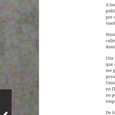
A la
públ
por
vuel
Noso
call
dond
Una 
que 
me g
pres
Unió
en F
no p
emp
De l