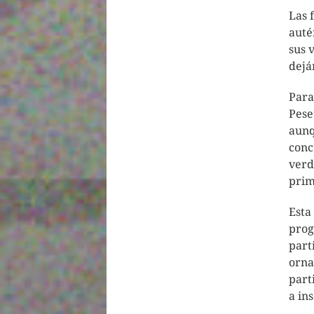
Las 
auté
sus 
dejá
Para
Pese
aunq
conc
verd
prim
Esta
prog
part
orna
part
a in