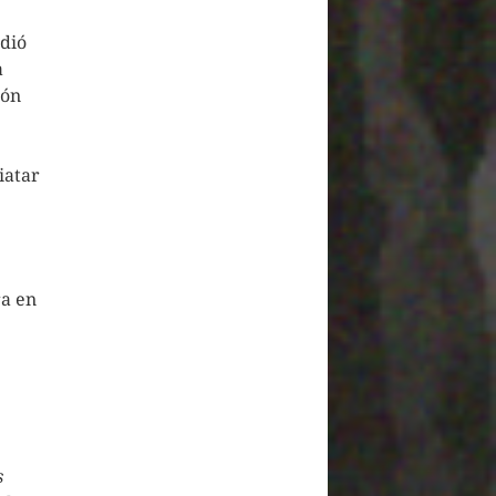
dió
a
jón
iatar
ra en
s