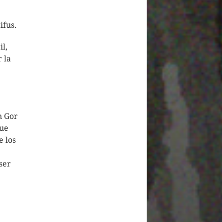
ifus.
l,
 la
n Gor
ue
 los
ser