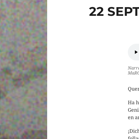
22 SEP
Narra
MaRG
Quer
Ha h
Geni
en a
¡Dic
folla