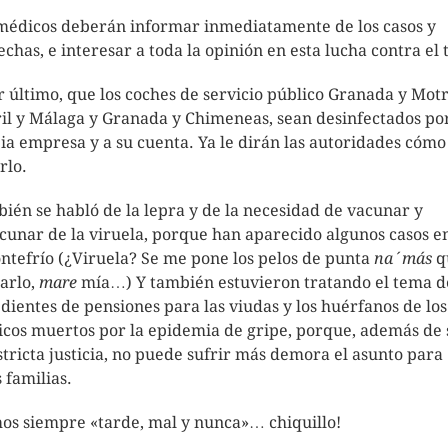
médicos deberán informar inmediatamente de los casos y
echas, e interesar a toda la opinión en esta lucha contra el t
r último, que los coches de servicio público Granada y Motri
il y Málaga y Granada y Chimeneas, sean desinfectados por
ia empresa y a su cuenta. Ya le dirán las autoridades cómo
rlo.
ién se habló de la lepra y de la necesidad de vacunar y
cunar de la viruela, porque han aparecido algunos casos e
ntefrío (¿Viruela? Se me pone los pelos de punta
na´más
q
arlo,
mare
mía…) Y también estuvieron tratando el tema de
dientes de pensiones para las viudas y los huérfanos de los
cos muertos por la epidemia de gripe, porque, además de 
stricta justicia, no puede sufrir más demora el asunto para
 familias.
os siempre «tarde, mal y nunca»… chiquillo!