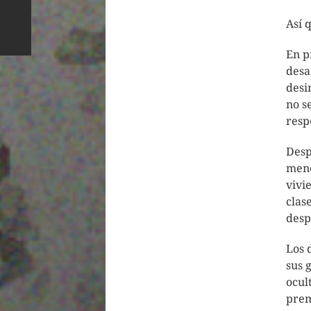
Así 
En p
desa
desi
no s
resp
Desp
mene
vivi
clas
desp
Los 
sus 
ocul
prem