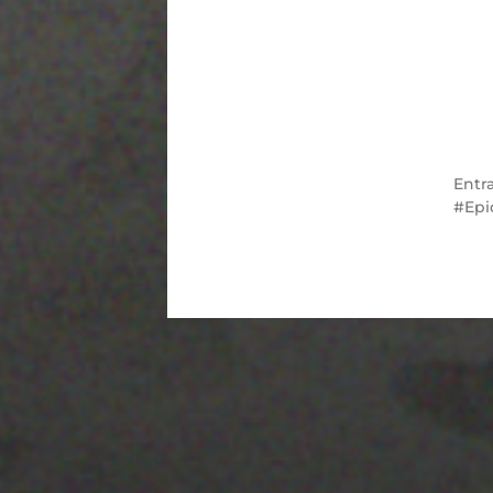
Entr
Epi