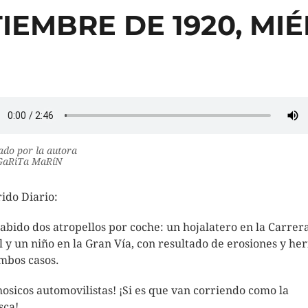
TIEMBRE DE 1920, MI
do por la autora
aRiTa MaRíN
ido Diario:
abido dos atropellos por coche: un hojalatero en la Carrer
l y un niño en la Gran Vía, con resultado de erosiones y her
mbos casos.
hosicos automovilistas! ¡Si es que van corriendo como la
sca!