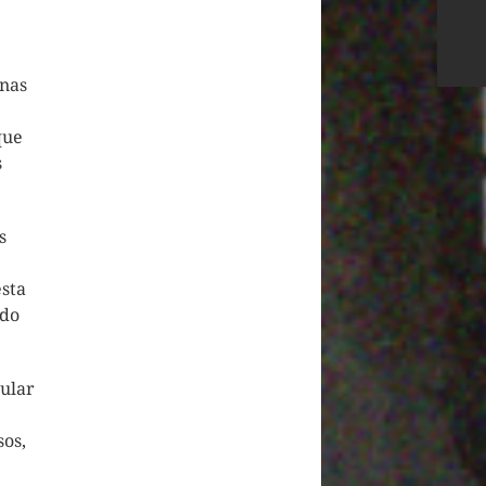
onas
que
s
s
esta
ido
cular
sos,