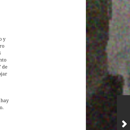
o y
ro
4
nto
Y de
ojar
 hay
o.