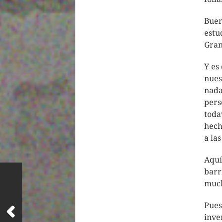
Buen
estu
Gran
Y es
nues
nada
pers
toda
hech
a las
Aquí
barr
muc
Pues
inve