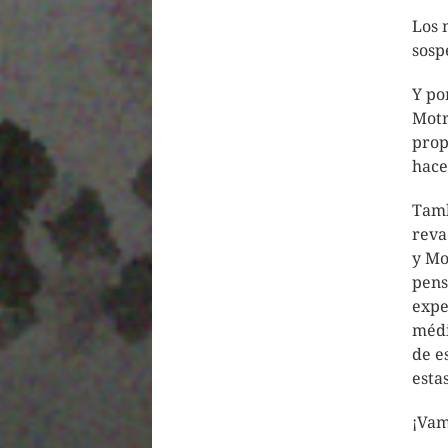
Los 
sosp
Y po
Motr
prop
hace
Tamb
reva
y Mo
pens
expe
médi
de e
estas
¡Vam