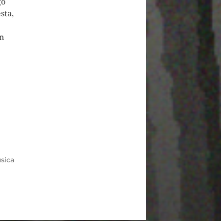
go
sta,
n
sica