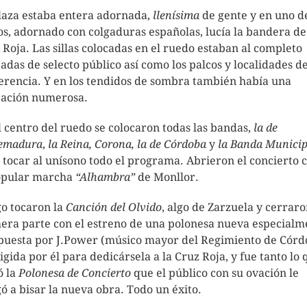
laza estaba entera adornada,
llenísima
de gente y en uno de
os, adornado con colgaduras españolas, lucía la bandera de
 Roja. Las sillas colocadas en el ruedo estaban al completo
adas de selecto público así como los palcos y localidades d
erencia. Y en los tendidos de sombra también había una
ación numerosa.
l centro del ruedo se colocaron todas las bandas,
la de
emadura
,
la Reina, Corona, la de Córdoba
y
la Banda Municip
 tocar al unísono todo el programa. Abrieron el concierto 
opular marcha
“Alhambra”
de Monllor.
o tocaron la
Canción del Olvido
, algo de Zarzuela y cerraro
era parte con el estreno de una polonesa nueva especialm
uesta por J.Power (músico mayor del Regimiento de Córd
rigida por él para dedicársela a la Cruz Roja, y fue tanto lo 
ó la
Polonesa de Concierto
que el público con su ovación le
gó a bisar la nueva obra. Todo un éxito.