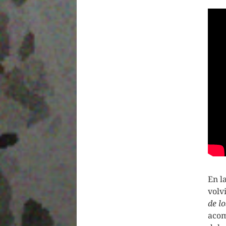
En l
volv
de lo
acom