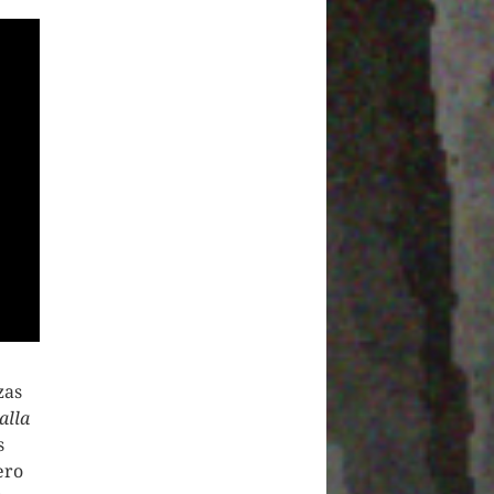
zas
alla
s
ero