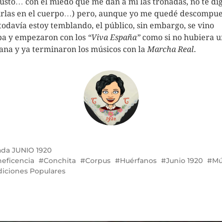
susto… con el miedo que me dan a mí las tronadas, no te di
irlas en el cuerpo…) pero, aunque yo me quedé descompue
todavía estoy temblando, el público, sin embargo, se vino
ba y empezaron con los
“Viva España”
como si no hubiera u
na y ya terminaron los músicos con la
Marcha Real
.
ada
JUNIO 1920
eficencia
Conchita
Corpus
Huérfanos
Junio 1920
Mú
diciones Populares