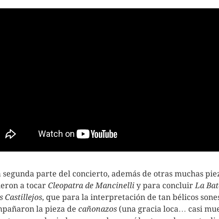
a segunda parte del concierto, además de otras muchas pie
ieron a tocar
Cleopatra de Mancinelli
y para concluir
La Bat
s Castillejos
, que para la interpretación de tan bélicos sone
pañaron la pieza de
cañonazos
(una gracia loca… casi mu