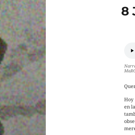
8
Narra
MaRG
Quer
Hoy 
en l
tamb
obse
mer