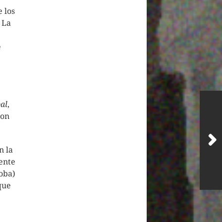
 los
 La
e
al
,
con
n la
ente
oba)
que