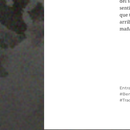
del 
sent
que 
arri
maña
Entr
Ben
Tra