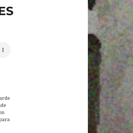
ES
tarde
nde
on
 para