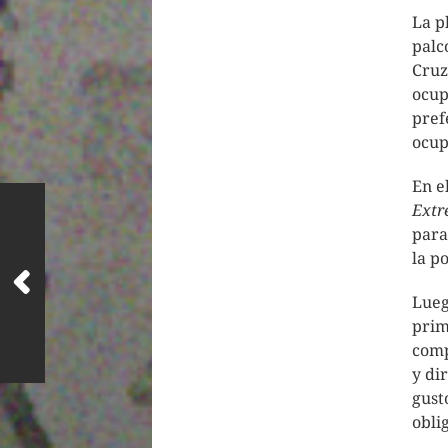
La p
palc
Cruz
ocup
pref
ocup
En e
Extr
para
la p
Lueg
prim
comp
y di
gust
obli