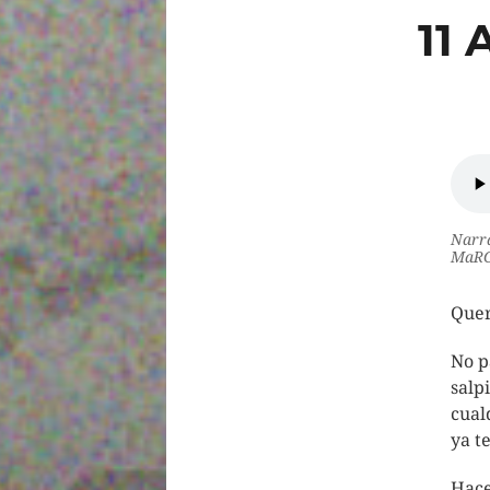
11
Narra
MaRG
Quer
No p
salp
cual
ya t
Hace