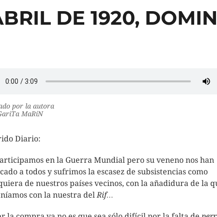
 ABRIL DE 1920, DOMI
do por la autora
ariTa MaRíN
ido Diario:
articipamos en la Guerra Mundial pero su veneno nos han
icado a todos y sufrimos la escasez de subsistencias como
quiera de nuestros países vecinos, con la añadidura de la q
eníamos con la nuestra del
Rif…
r la compra ya no es que sea sólo difícil por la falta de
perr