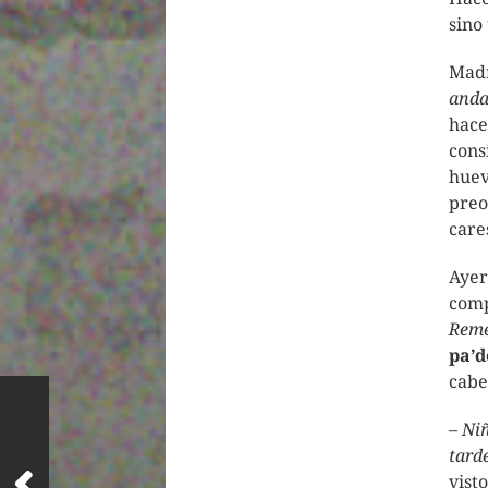
sino
Madr
anda
hace
cons
huev
preo
care
Ayer
comp
Rem
pa’d
cabe
–
Niñ
tard
vist