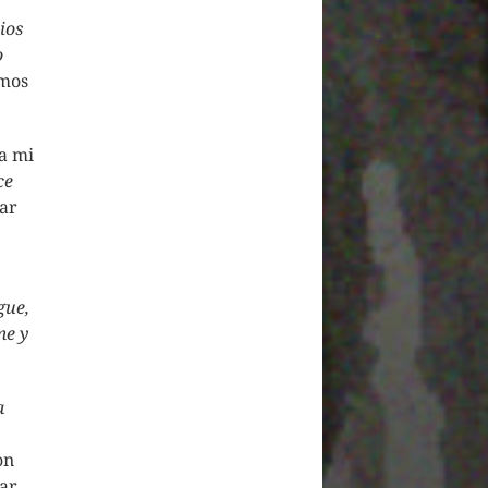
ios
o
amos
a mi
ce
ar
gue,
me y
a
on
ar