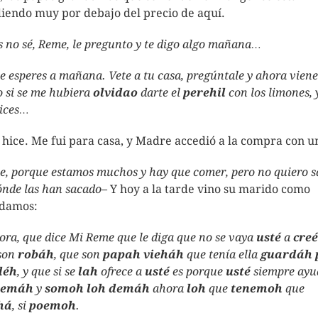
iendo muy por debajo del precio de aquí.
s no sé, Reme, le pregunto y te digo algo mañana…
te esperes a mañana. Vete a tu casa, pregúntale y ahora viene
 si se me hubiera
olvidao
darte el
perehil
con los limones, 
ices…
í hice. Me fui para casa, y Madre accedió a la compra con u
e, porque estamos muchos y hay que comer, pero no quiero s
ónde las han sacado
– Y hoy a la tarde vino su marido como
damos:
ora, que dice Mi Reme que le diga que no se vaya
usté
a
cre
son
robáh
, que son
papah vieháh
que tenía ella
guardáh 
déh
, y que si se
lah
ofrece a
usté
es porque
usté
siempre ayu
demáh
y
somoh
loh demáh
ahora
loh
que
tenemoh
que
há
, si
poemoh
.