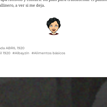
allinero, a ver si me deja.
ada
ABRIL 1920
il 1920
Albayzín
Alimentos básicos