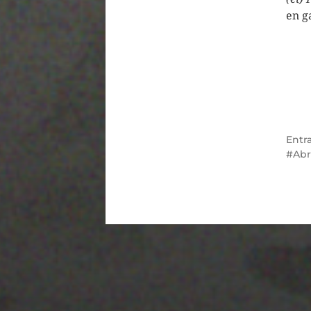
en g
Entr
Abr