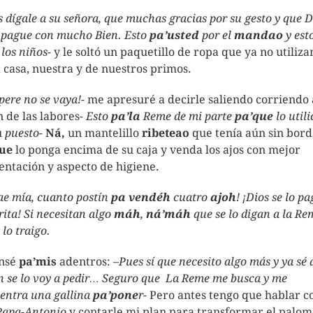
s dígale a su señora, que muchas gracias por su gesto y que D
o pague con mucho Bien. Esto
pa’usted
por el
mandao
y est
 los niños-
y le soltó un paquetillo de ropa que ya no utiliz
a casa, nuestra y de nuestros primos.
pere no se vaya!-
me apresuré a decirle saliendo corriendo 
n de las labores-
Esto
pa’la
Reme de mi parte
pa’que
lo utili
u
puesto-
Ná,
un mantelillo
ribeteao
que tenía aún sin bord
ue
lo ponga encima de su caja y venda los ajos con mejor
entación y aspecto de higiene.
ae mía, cuanto postín
pa vendéh
cuatro
ajoh
! ¡Dios se lo pa
rita! Si necesitan algo
máh
,
ná’máh
que se lo digan a la Re
 lo traigo.
nsé
pa’mis
adentros: –
Pues sí que necesito algo más y ya sé 
n se lo voy a pedir… Seguro que La Reme me busca y me
entra una gallina
pa’pone
r-
Pero antes tengo que hablar c
 Papa-Antonio
y contarle mi plan para transformar el palom