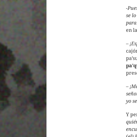
-Pue
se l
para
en l
– ¡Es
cajó
pa’s
pa’q
pres
– ¡M
seño
yo se
Y pe
quié
encu
(el)