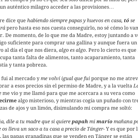
 un auténtico milagro acceder a las provisiones…
e dice que
habiendo siempre papas y huevos en casa,
tó
se
rá
pero hasta eso nos cuesta conseguirlo, no sé cómo lo va
r. De momento, de lo que me da Madre, estoy juntando a ve
igo suficiente para comprar una gallina y aunque fuera un
o al día el que nos diera,
algo es algo
. Pero lo cierto es qu
cupa tanta falta de alimentos, tanto acaparamiento, tanta
stía y tanta pobreza.
 fui al mercado y
me volví igual que fui
porque no me atrev
rar a esos precios sin el permiso de Madre, y a la vuelta
L
e
me vio y me llamó para que me acercara a su vera como
ecirme
algo misterioso, y mientras cogía un puñado con tr
zas de ajos y un limón, disimulando mi compra me soltó:
a, dile a tu madre que si quiere
papah
mi
marío
mañana p
e os lleva un saco a tu casa a precio de Tánger-
Y es que por 
o, las papas granadinas que se venden en Tánger se están