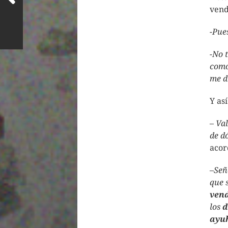
vend
-Pue
-No 
como
me d
Y as
–
Val
de d
acor
–
Señ
que 
ven
los
ayu