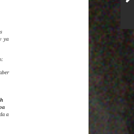
s
y ya
n:
aber
éh
pa
da a