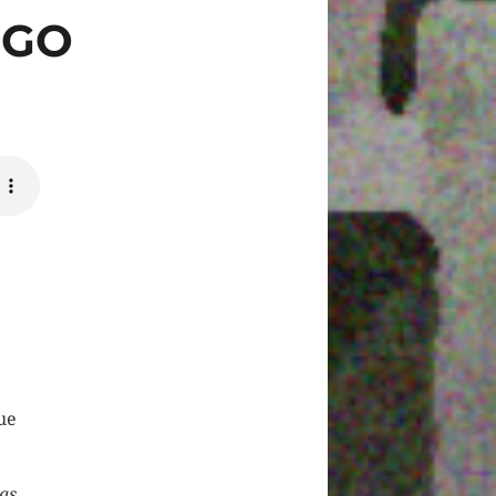
NGO
ue
as