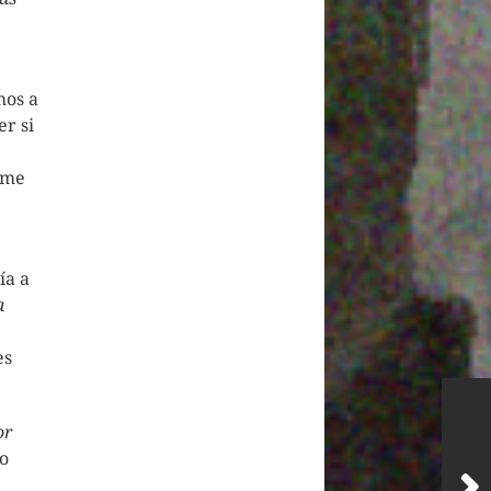
mos a
r si
e me
ía a
a
es
or
lo