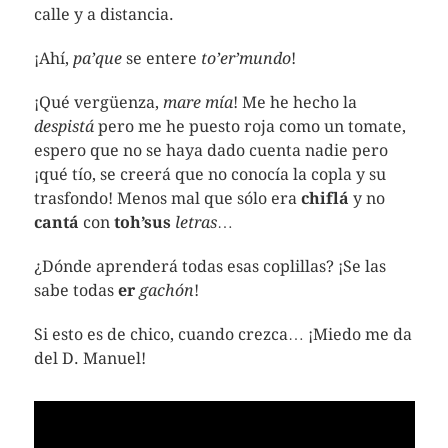
calle y a distancia.
¡Ahí,
pa’que
se entere
to’er’mundo
!
¡Qué vergüenza,
mare mía
! Me he hecho la
despistá
pero me he puesto roja como un tomate,
espero que no se haya dado cuenta nadie pero
¡qué tío, se creerá que no conocía la copla y su
trasfondo! Menos mal que sólo era
chiflá
y no
cantá
con
toh’sus
letras
…
¿Dónde aprenderá todas esas coplillas? ¡Se las
sabe todas
er
gachón
!
Si esto es de chico, cuando crezca… ¡Miedo me da
del D. Manuel!