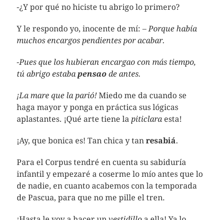
-¿Y por qué no hiciste tu abrigo lo primero?
Y le respondo yo, inocente de mí:
– Porque había
muchos encargos pendientes por acabar.
-Pues que los hubieran encargao con más tiempo,
tú abrigo estaba
pensao
de antes.
¡La mare que la parió!
Miedo me da cuando se
haga mayor y ponga en práctica sus lógicas
aplastantes. ¡Qué arte tiene la
piticlara
esta!
¡Ay, que bonica es! Tan chica y tan
resabiá
.
Para el Corpus tendré en cuenta su sabiduría
infantil y empezaré a coserme lo mío antes que lo
de nadie, en cuanto acabemos con la temporada
de Pascua, para que no me pille el tren.
¡Hasta le voy a hacer un
vestidillo
a ella! Ya lo