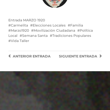
Entrada
MARZO 1920
Carmelita
Elecciones Locales
Familia
Marzo1920
Movilización Ciudadana
Política
Local
Semana Santa
Tradiciones Populares
Vida Taller
ANTERIOR
ENTRADA
SIGUIENTE
ENTRADA