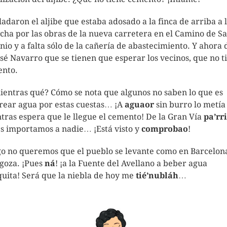
ladaron el aljibe que estaba adosado a la finca de arriba a 
cha por las obras de la nueva carretera en el Camino de S
nio y a falta sólo de la cañería de abastecimiento. Y ahora 
osé Navarro que se tienen que esperar los vecinos, que no t
nto.
ientras qué? Cómo se nota que algunos no saben lo que es
rear agua por estas cuestas… ¡A
aguaor
sin burro lo metía
tras espera que le llegue el cemento! De la Gran Vía
pa’rr
es importamos a nadie… ¡Está visto y
comprobao
!
o no queremos que el pueblo se levante como en Barcelon
goza. ¡Pues
ná
! ¡a la Fuente del Avellano a beber agua
quita! Será que la niebla de hoy me
tié’nubláh
…