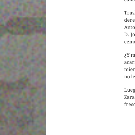
Tras
dere
Anto
D. J
ceme
¿Y m
acar
mien
no l
Lueg
Zara
fres