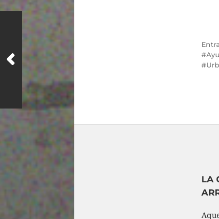
Entr
Ayu
Ur
LA 
AR
Aque