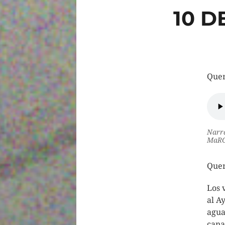
10 D
Quer
Narra
MaRG
Quer
Los 
al A
agua
cana