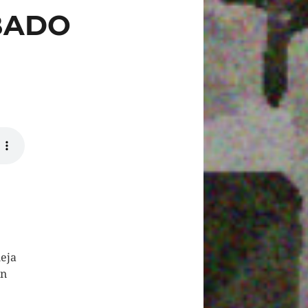
ÁBADO
ueja
in