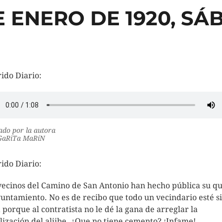
E ENERO DE 1920, S
ido Diario:
do por la autora
aRiTa MaRíN
ido Diario:
vecinos del Camino de San Antonio han hecho pública su q
yuntamiento. No es de recibo que todo un vecindario esté s
 porque al contratista no le dé la gana de arreglar la
lización del aljibe. ¿Que no tiene cemento? ¡Infame!