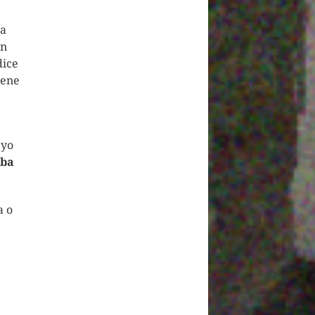
la
an
dice
iene
 yo
iba
a o