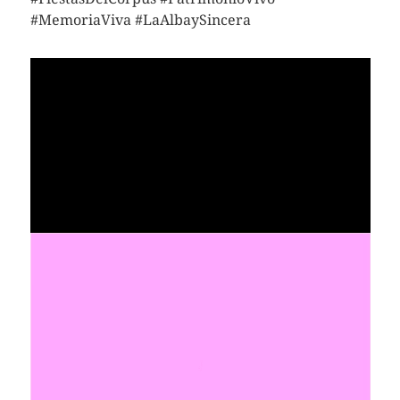
#MemoriaViva #LaAlbaySincera