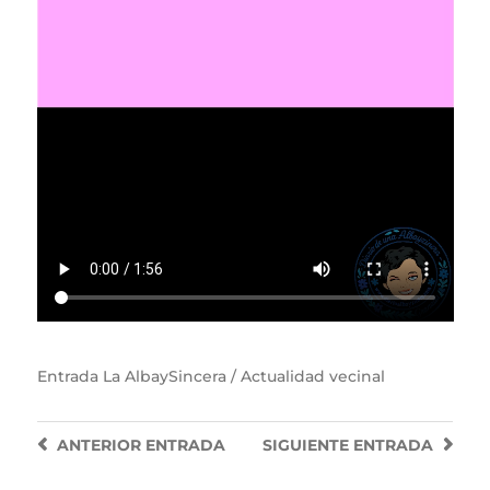
Entrada
La AlbaySincera / Actualidad vecinal
ANTERIOR
ENTRADA
SIGUIENTE
ENTRADA